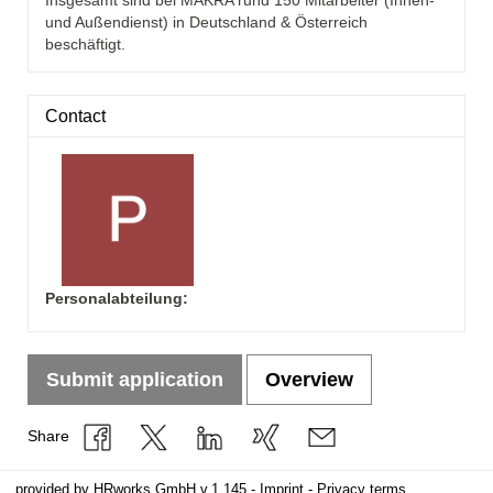
Insgesamt sind bei MAKRA rund 150 Mitarbeiter (Innen-
und Außendienst) in Deutschland & Österreich
beschäftigt.
Contact
Personalabteilung
:
Submit application
Overview
Share
provided by
HRworks GmbH
v.1.145 -
Imprint
-
Privacy terms