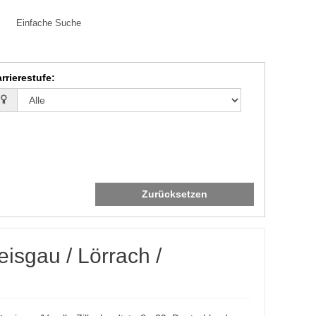
Einfache Suche
rrierestufe
:
Zurücksetzen
isgau / Lörrach /